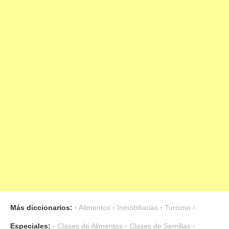
«
1
2
3
»
Más diccionarios:
·
Alimentos
·
Inmobiliarias
·
Turismo
·
Especiales:
·
Clases de Alimentos
·
Clases de Semillas
·