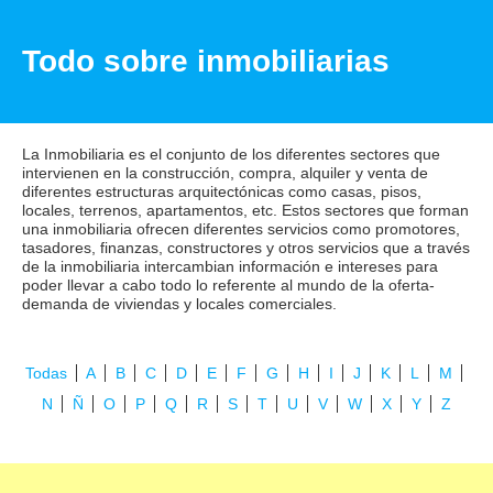
Todo sobre inmobiliarias
La Inmobiliaria es el conjunto de los diferentes sectores que
intervienen en la construcción, compra, alquiler y venta de
diferentes estructuras arquitectónicas como casas, pisos,
locales, terrenos, apartamentos, etc. Estos sectores que forman
una inmobiliaria ofrecen diferentes servicios como promotores,
tasadores, finanzas, constructores y otros servicios que a través
de la inmobiliaria intercambian información e intereses para
poder llevar a cabo todo lo referente al mundo de la oferta-
demanda de viviendas y locales comerciales.
Todas
A
B
C
D
E
F
G
H
I
J
K
L
M
N
Ñ
O
P
Q
R
S
T
U
V
W
X
Y
Z