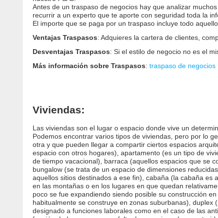
Antes de un traspaso de negocios hay que analizar muchos as
recurrir a un experto que te aporte con seguridad toda la in
El importe que se paga por un traspaso incluye todo aquello
Ventajas Traspasos
: Adquieres la cartera de clientes, comp
Desventajas Traspasos
: Si el estilo de negocio no es el m
Más información sobre Traspasos
:
traspaso de negocios
Viviendas:
Las viviendas son el lugar o espacio donde vive un determi
Podemos encontrar varios tipos de viviendas, pero por lo ge
otra y que pueden llegar a compartir ciertos espacios arqui
espacio con otros hogares), apartamento (es un tipo de viv
de tiempo vacacional), barraca (aquellos espacios que se c
bungalow (se trata de un espacio de dimensiones reducida
aquellos sitios destinados a ese fin), cabaña (la cabaña e
en las montañas o en los lugares en que quedan relativament
poco se fue expandiendo siendo posible su construcción en 
habitualmente se construye en zonas suburbanas), duplex (un
designado a funciones laborales como en el caso de las anti