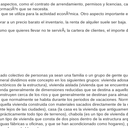
pectos, como el contrato de arrendamiento, permisos y licencias, carte
formaciÃ³n que se necesita.
 que se utiliza para la actividad econÃ³mica. Otro aspecto importante e
rar a un precio barato el inventario, la renta de alquiler suele ser baja.
ismo que quieres llevar no te servirÃ¡ la cartera de clientes, el import
nado colectivo de personas ya sean una familia o un grupo de gente q
neral dividimos este concepto en los siguientes grupos: vivienda adosa
tectónicos de la estructura), vivienda aislada (vivienda que se encuent
ienda generalmente de dimensiones reducidas que se destina a aquello
onstruyen cerca de los ríos y que generalmente se destinan para alma
s que normalmente se habita durante los periodos de vacaciones. No
s aquella vivienda construida con materiales sacados directamente de 
e lejos de las ciudades), casa (la casa es la vivienda que antiguament
prácticamente todo tipo de terrenos), chabola (es un tipo de vivienda
 tipo de vivienda que consta de dos pisos dentro de la estructura arqu
guas fábricas u oficinas, y que se han acondicionado como hogares), pis