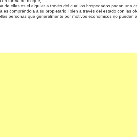
o en forma de bloque).
na de ellas es el alquiler a través del cual los hospedados pagan una
a es comprándola a su propietario i bien a través del estado con las ofe
llas personas que generalmente por motivos económicos no pueden acc