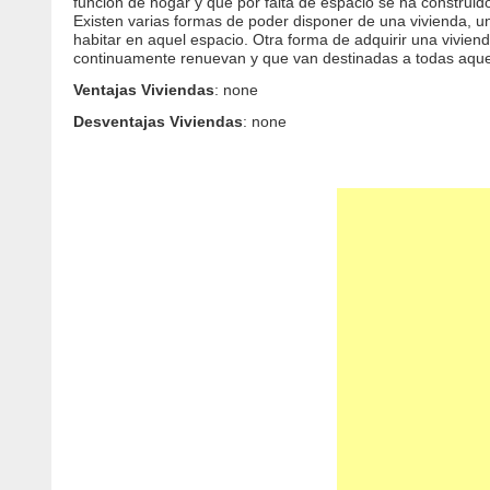
función de hogar y que por falta de espacio se ha construid
Existen varias formas de poder disponer de una vivienda, u
habitar en aquel espacio. Otra forma de adquirir una viviend
continuamente renuevan y que van destinadas a todas aque
Ventajas Viviendas
: none
Desventajas Viviendas
: none