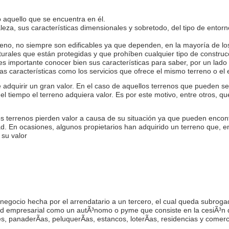
o aquello que se encuentra en él.
za, sus características dimensionales y sobretodo, del tipo de entorn
erreno, no siempre son edificables ya que dependen, en la mayoría de lo
urales que están protegidas y que prohíben cualquier tipo de construc
es importante conocer bien sus características para saber, por un lado si
ras características como los servicios que ofrece el mismo terreno o el 
 adquirir un gran valor. En el caso de aquellos terrenos que pueden s
 el tiempo el terreno adquiera valor. Es por este motivo, entre otros, 
os terrenos pierden valor a causa de su situación ya que pueden encon
vidad. En ocasiones, algunos propietarios han adquirido un terreno que, 
 su valor
 negocio hecha por el arrendatario a un tercero, el cual queda subroga
dad empresarial como un autÃ³nomo o pyme que consiste en la cesiÃ³n 
, panaderÃ­as, peluquerÃ­as, estancos, loterÃ­as, residencias y comer