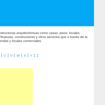
 estructuras arquitectónicas como casas, pisos, locales,
inanzas, constructores y otros servicios que a través de la
iendas y locales comerciales.
U
V
W
X
Y
Z