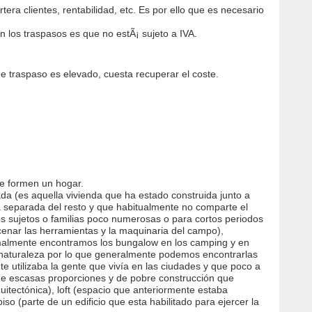
ra clientes, rentabilidad, etc. Es por ello que es necesario
n los traspasos es que no estÃ¡ sujeto a IVA.
e de traspaso es elevado, cuesta recuperar el coste.
ue formen un hogar.
da (es aquella vivienda que ha estado construida junto a
ra separada del resto y que habitualmente no comparte el
s sujetos o familias poco numerosas o para cortos periodos
cenar las herramientas y la maquinaria del campo),
rmalmente encontramos los bungalow en los camping y en
la naturaleza por lo que generalmente podemos encontrarlas
e utilizaba la gente que vivía en las ciudades y que poco a
 de escasas proporciones y de pobre construcción que
itectónica), loft (espacio que anteriormente estaba
o (parte de un edificio que esta habilitado para ejercer la