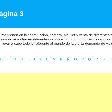
ágina 3
 intervienen en la construcción, compra, alquiler y venta de diferentes
inmobiliaria ofrecen diferentes servicios como promotores, tasadores, f
r llevar a cabo todo lo referente al mundo de la oferta-demanda de viv
E
F
G
H
I
J
K
L
M
N
Ñ
O
P
Q
R
S
T