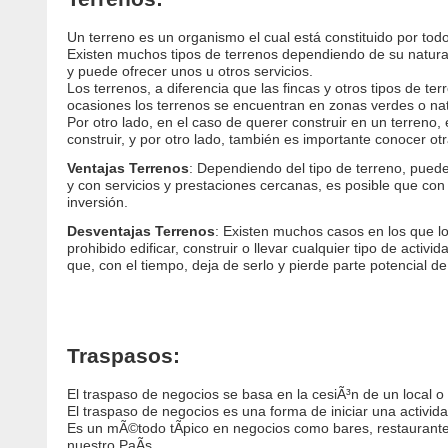
Un terreno es un organismo el cual está constituido por tod
Existen muchos tipos de terrenos dependiendo de su naturale
y puede ofrecer unos u otros servicios.
Los terrenos, a diferencia que las fincas y otros tipos de t
ocasiones los terrenos se encuentran en zonas verdes o nat
Por otro lado, en el caso de querer construir en un terreno, 
construir, y por otro lado, también es importante conocer ot
Ventajas Terrenos
: Dependiendo del tipo de terreno, puede
y con servicios y prestaciones cercanas, es posible que con
inversión.
Desventajas Terrenos
: Existen muchos casos en los que l
prohibido edificar, construir o llevar cualquier tipo de acti
que, con el tiempo, deja de serlo y pierde parte potencial de
Traspasos:
El traspaso de negocios se basa en la cesiÃ³n de un local o
El traspaso de negocios es una forma de iniciar una activi
Es un mÃ©todo tÃ­pico en negocios como bares, restaurantes
nuestro PaÃ­s.