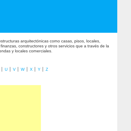
 estructuras arquitectónicas como casas, pisos, locales,
inanzas, constructores y otros servicios que a través de la
iendas y locales comerciales.
U
V
W
X
Y
Z