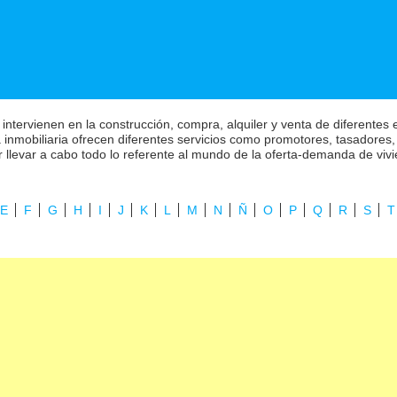
 intervienen en la construcción, compra, alquiler y venta de diferentes
inmobiliaria ofrecen diferentes servicios como promotores, tasadores, f
r llevar a cabo todo lo referente al mundo de la oferta-demanda de viv
E
F
G
H
I
J
K
L
M
N
Ñ
O
P
Q
R
S
T